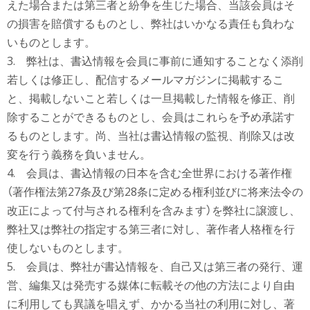
えた場合または第三者と紛争を生じた場合、当該会員はそ
の損害を賠償するものとし、弊社はいかなる責任も負わな
いものとします。
3. 弊社は、書込情報を会員に事前に通知することなく添削
若しくは修正し、配信するメールマガジンに掲載するこ
と、掲載しないこと若しくは一旦掲載した情報を修正、削
除することができるものとし、会員はこれらを予め承諾す
るものとします。尚、当社は書込情報の監視、削除又は改
変を行う義務を負いません。
4. 会員は、書込情報の日本を含む全世界における著作権
（著作権法第27条及び第28条に定める権利並びに将来法令の
改正によって付与される権利を含みます）を弊社に譲渡し、
弊社又は弊社の指定する第三者に対し、著作者人格権を行
使しないものとします。
5. 会員は、弊社が書込情報を、自己又は第三者の発行、運
営、編集又は発売する媒体に転載その他の方法により自由
に利用しても異議を唱えず、かかる当社の利用に対し、著