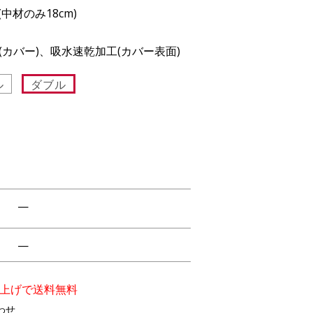
 (中材のみ18cm)
カバー)、吸水速乾加工(カバー表面)
ル
ダブル
—
—
買い上げで送料無料
わせ