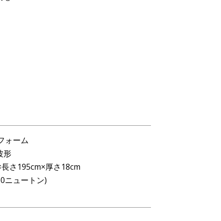
フォーム
波形
×長さ195cm×厚さ18cm
60ニュートン)