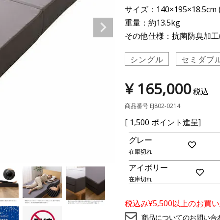
サイズ：140×195×18.5cm
重量：約13.5kg
その他仕様：抗菌防臭加工(
シングル
セミダブ
¥
165,000
税込
商品番号
EJ802-0214
[
1,500
ポイント進呈]
グレー
在庫切れ
お
気
アイボリー
に
入
在庫切れ
お
り
気
に
に
登
税込み¥5,500以上のお
入
録
り
商品についてのお問い合
に