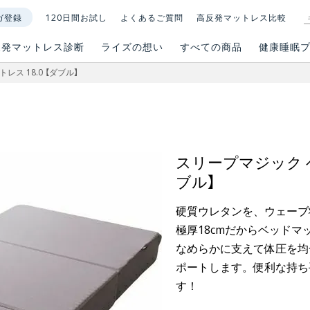
ガ登録
120日間お試し
よくあるご質問
高反発マットレス比較
反発マットレス診断
ライズの想い
すべての商品
健康睡眠
ス 18.0 【ダブル】
スリープマジック ベ
ブル】
硬質ウレタンを、ウェーブ
極厚18cmだからベッド
なめらかに支えて体圧を均
ポートします。便利な持ち
す！