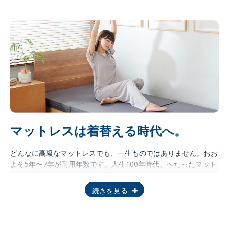
記憶の整理が行われ、必要な記憶の定着、またメンタルを良い状
態に安定させる効果も期待できます。
つまり、勉強も、スポーツも、仕事も、さらには人間的成長にも
寄与するのが「睡眠」なのです。
学生であれば3年間のうち、約1年間は寝ています。
この人生の約3分の1の時間を、有効に使いませんか。人は必ず眠
るのだから。
マットレスは着替える時代へ。
どんなに高級なマットレスでも、一生ものではありません。おお
よそ5年〜7年が耐用年数です。人生100年時代、へたったマット
レスで眠っていては、睡眠の質も悪化しますので、一生のうちに
最低10回程度は新調してほしいものです。だからこそライズは、
続きを見る
高い品質を維持しながら、手に取りやすいお手頃価格にこだわり
ます。
「この品質でこの価格 ?！」私たちは、価格もデザインの一部であ
ると考えています。