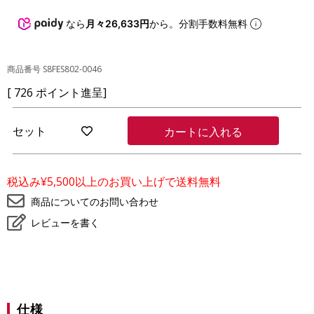
なら
月々26,633円
から。分割手数料無料
商品番号
S8FES802-0046
[
726
ポイント進呈]
セット
カートに入れる
お
気
に
入
税込み¥5,500以上のお買い上げで送料無料
り
に
商品についてのお問い合わせ
登
レビューを書く
録
仕様