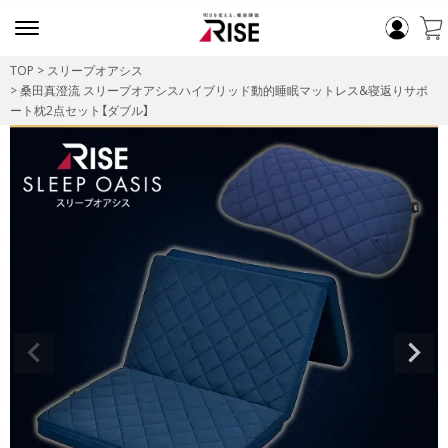
TOP
スリープオアシス
桑田真澄流 スリープオアシスハイブリッド動的睡眠マットレス&寝返りサポ
ート枕2点セット【ダブル】