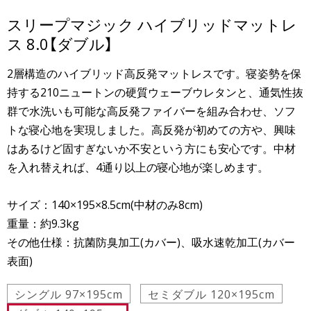
スリープマジック ハイブリッドマットレ
ス 8.0【ダブル】
2層構造のハイブリッド高反発マットレスです。寝姿勢を保
持する210ニュートンの硬質ウェーブウレタンと、通気性抜
群で水洗いも可能な高反発ファイバーを組み合わせ、ソフ
トな寝心地を実現しました。高反発が初めての方や、興味
はあるけど固すぎないか不安という方にも安心です。中材
を入れ替えれば、4通り以上の寝心地が楽しめます。
サイズ：140×195×8.5cm(中材のみ8cm)
重量：約9.3kg
その他仕様：抗菌防臭加工(カバー)、吸水速乾加工(カバー
表面)
シングル 97×195cm
セミダブル 120×195cm