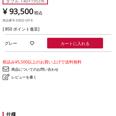
ダブル 140×195cm
¥
93,500
税込
商品番号
ES802-0018
[
850
ポイント進呈]
グレー
カートに入れる
お
気
に
入
税込み¥5,500以上のお買い上げで送料無料
り
に
商品についてのお問い合わせ
登
レビューを書く
録
仕様