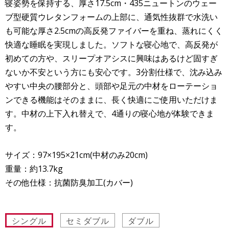
寝姿勢を保持する、厚さ17.5cm・435ニュートンのウェー
ブ型硬質ウレタンフォームの上部に、通気性抜群で水洗い
も可能な厚さ2.5cmの高反発ファイバーを重ね、蒸れにくく
快適な睡眠を実現しました。ソフトな寝心地で、高反発が
初めての方や、スリープオアシスに興味はあるけど固すぎ
ないか不安という方にも安心です。3分割仕様で、沈み込み
やすい中央の腰部分と、頭部や足元の中材をローテーショ
ンできる機能はそのままに、長く快適にご使用いただけま
す。中材の上下入れ替えで、4通りの寝心地が体験できま
す。
サイズ：97×195×21cm(中材のみ20cm)
重量：約13.7kg
その他仕様：抗菌防臭加工(カバー)
シングル
セミダブル
ダブル