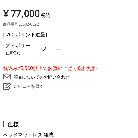
¥
77,000
税込
商品番号
ES802-0022
[
700
ポイント進呈]
アイボリー
—
在庫切れ
お
気
に
税込み¥5,500以上のお買い上げで送料無料
入
り
商品についてのお問い合わせ
に
登
レビューを書く
録
仕様
ベッドマットレス 組成