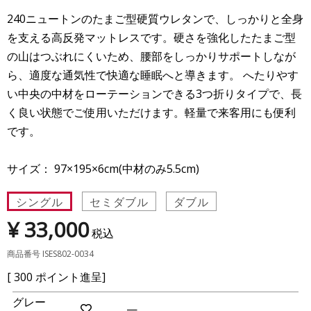
240ニュートンのたまご型硬質ウレタンで、しっかりと全身
を支える高反発マットレスです。硬さを強化したたまご型
の山はつぶれにくいため、腰部をしっかりサポートしなが
ら、適度な通気性で快適な睡眠へと導きます。 へたりやす
い中央の中材をローテーションできる3つ折りタイプで、長
く良い状態でご使用いただけます。軽量で来客用にも便利
です。
サイズ： 97×195×6cm(中材のみ5.5cm)
シングル
セミダブル
ダブル
¥
33,000
税込
商品番号
ISES802-0034
[
300
ポイント進呈]
グレー
—