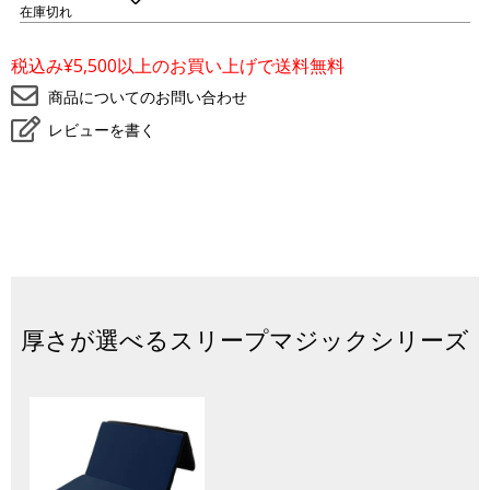
在庫切れ
お
気
に
税込み¥5,500以上のお買い上げで送料無料
入
り
商品についてのお問い合わせ
に
登
レビューを書く
録
厚さが選べるスリープマジックシリーズ