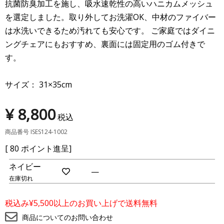
抗菌防臭加工を施し、吸水速乾性の高いハニカムメッシュ
を選定しました。取り外してお洗濯OK、中材のファイバー
は水洗いできるため汚れても安心です。 ご家庭ではダイニ
ングチェアにもおすすめ、裏面には固定用のゴム付きで
す。
サイズ： 31×35cm
¥
8,800
税込
商品番号
ISES124-1002
[
80
ポイント進呈]
ネイビー
—
在庫切れ
お
気
に
税込み¥5,500以上のお買い上げで送料無料
入
り
商品についてのお問い合わせ
に