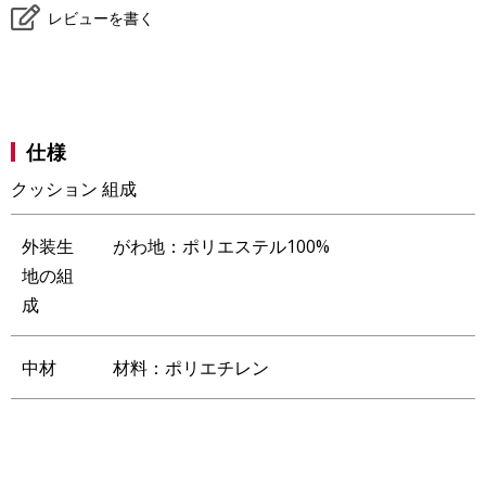
登
レビューを書く
録
仕様
クッション 組成
外装生
がわ地：ポリエステル100%
地の組
成
中材
材料：ポリエチレン