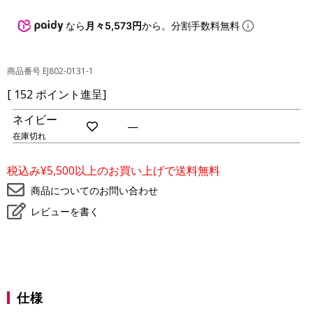
なら
月々5,573円
から。分割手数料無料
商品番号
EJ802-0131-1
[
152
ポイント進呈]
ネイビー
—
在庫切れ
お
気
に
税込み¥5,500以上のお買い上げで送料無料
入
り
商品についてのお問い合わせ
に
登
レビューを書く
録
仕様