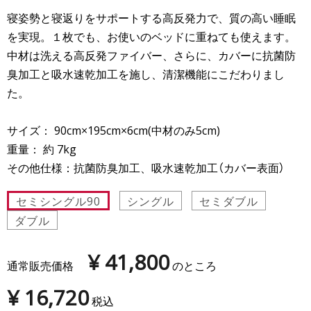
寝姿勢と寝返りをサポートする高反発力で、質の高い睡眠
を実現。１枚でも、お使いのベッドに重ねても使えます。
中材は洗える高反発ファイバー、さらに、カバーに抗菌防
臭加工と吸水速乾加工を施し、清潔機能にこだわりまし
た。
サイズ： 90cm×195cm×6cm(中材のみ5cm)
重量： 約 7kg
その他仕様：抗菌防臭加工、吸水速乾加工（カバー表面）
セミシングル90
シングル
セミダブル
ダブル
¥
41,800
通常販売価格
のところ
¥
16,720
税込