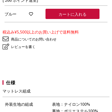
[
266
ポイント進呈]
ブルー
カートに入れる
お
気
に
入
税込み¥5,500以上のお買い上げで送料無料
り
に
商品についてのお問い合わせ
登
レビューを書く
録
仕様
マットレス組成
外装生地の組成
表地：ナイロン100%
裏地：ポリエステル100%