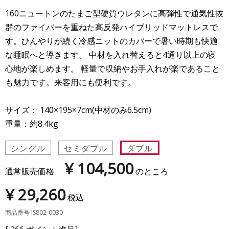
160ニュートンのたまご型硬質ウレタンに高弾性で通気性抜
群のファイバーを重ねた高反発ハイブリッドマットレスで
す。ひんやりが続く冷感ニットのカバーで暑い時期も快適
な睡眠へと導きます。 中材を入れ替えると4通り以上の寝
心地が楽しめます。 軽量で収納やお手入れが楽であること
も魅力です。来客用にも便利です。
サイズ： 140×195×7cm(中材のみ6.5cm)
重量：約8.4kg
シングル
セミダブル
ダブル
¥
104,500
通常販売価格
のところ
¥
29,260
税込
商品番号
IS802-0030