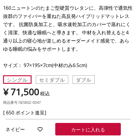
160ニュートンのたまご型硬質ウレタンに、高弾性で通気性
抜群のファイバーを重ねた高反発ハイブリッドマットレス
です。 抗菌防臭加工と、吸水速乾加工のカバーで蒸れにく
く清潔、快適な睡眠へと導きます。 中材を入れ替えると4
通り以上の寝心地が楽しめるオーダーメイド感覚で、あら
ゆる睡眠の悩みをサポートします。
サイズ： 97×195×7cm(中材のみ6.5cm)
シングル
セミダブル
ダブル
¥
71,500
税込
商品番号
ISES802-0047
[
650
ポイント進呈]
ネイビー
カートに入れる
お