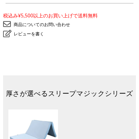
気
に
入
税込み¥5,500以上のお買い上げで送料無料
り
に
商品についてのお問い合わせ
登
レビューを書く
録
厚さが選べるスリープマジックシリーズ