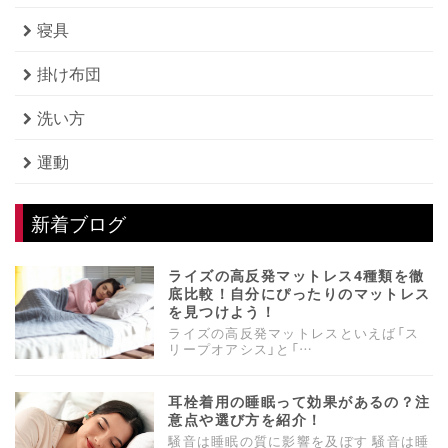
寝具
掛け布団
洗い方
運動
新着ブログ
ライズの高反発マットレス4種類を徹
底比較！自分にぴったりのマットレス
を見つけよう！
ライズの高反発マットレスといえば「ス
リープオアシス」と「…
耳栓着用の睡眠って効果があるの？注
意点や選び方を紹介！
騒音は睡眠の質に影響を及ぼす 騒音は睡