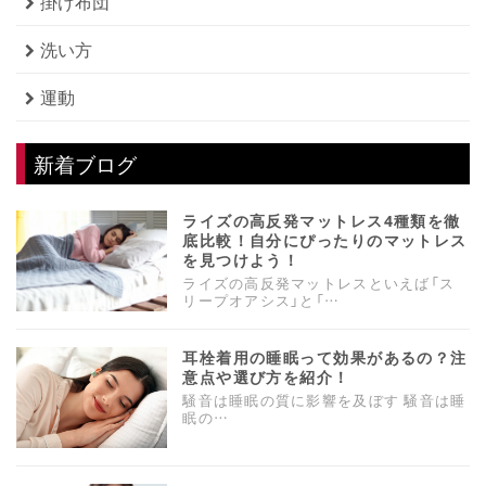
掛け布団
洗い方
運動
新着ブログ
ライズの高反発マットレス4種類を徹
底比較！自分にぴったりのマットレス
を見つけよう！
ライズの高反発マットレスといえば「ス
リープオアシス」と「…
耳栓着用の睡眠って効果があるの？注
意点や選び方を紹介！
騒音は睡眠の質に影響を及ぼす 騒音は睡
眠の…