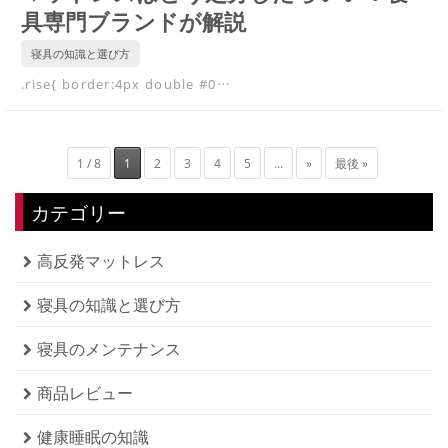
具専門ブランドが解説
寝具の知識と選び方
.rise{ border:4px double #0…
1 / 8
1
2
3
4
5
...
»
最後 »
カテゴリー
高反発マットレス
寝具の知識と選び方
寝具のメンテナンス
商品レビュー
健康睡眠の知識