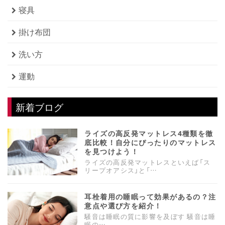
寝具
掛け布団
洗い方
運動
新着ブログ
ライズの高反発マットレス4種類を徹
底比較！自分にぴったりのマットレス
を見つけよう！
ライズの高反発マットレスといえば「ス
リープオアシス」と「…
耳栓着用の睡眠って効果があるの？注
意点や選び方を紹介！
騒音は睡眠の質に影響を及ぼす 騒音は睡
眠の…