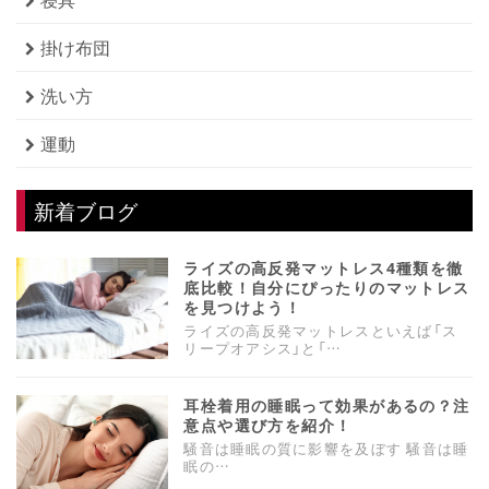
掛け布団
洗い方
運動
新着ブログ
ライズの高反発マットレス4種類を徹
底比較！自分にぴったりのマットレス
を見つけよう！
ライズの高反発マットレスといえば「ス
リープオアシス」と「…
耳栓着用の睡眠って効果があるの？注
意点や選び方を紹介！
騒音は睡眠の質に影響を及ぼす 騒音は睡
眠の…