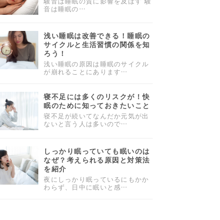
騒音は睡眠の質に影響を及ぼす 騒
音は睡眠の…
浅い睡眠は改善できる！睡眠の
サイクルと生活習慣の関係を知
ろう！
浅い睡眠の原因は睡眠のサイクル
が崩れることにあります…
寝不足には多くのリスクが！快
眠のために知っておきたいこと
寝不足が続いてなんだか元気が出
ないと言う人は多いので…
しっかり眠っていても眠いのは
なぜ？考えられる原因と対策法
を紹介
夜にしっかり眠っているにもかか
わらず、日中に眠いと感…