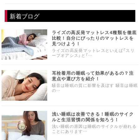
新着ブログ
ライズの高反発マットレス4種類を徹底
比較！自分にぴったりのマットレスを
見つけよう！
ライズの高反発マットレスといえば「スリ
ープオアシス」と「…
耳栓着用の睡眠って効果があるの？注
意点や選び方を紹介！
騒音は睡眠の質に影響を及ぼす 騒音は睡眠
の…
浅い睡眠は改善できる！睡眠のサイク
ルと生活習慣の関係を知ろう！
浅い睡眠の原因は睡眠のサイクルが崩れる
ことにあります…