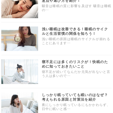
意点や選び方を紹介！
騒音は睡眠の質に影響を及ぼす 騒音は睡眠
の…
浅い睡眠は改善できる！睡眠のサイク
ルと生活習慣の関係を知ろう！
浅い睡眠の原因は睡眠のサイクルが崩れる
ことにあります…
寝不足には多くのリスクが！快眠のた
めに知っておきたいこと
寝不足が続いてなんだか元気が出ないと言
う人は多いので…
しっかり眠っていても眠いのはなぜ？
考えられる原因と対策法を紹介
夜にしっかり眠っているにもかかわらず、
日中に眠いと感…