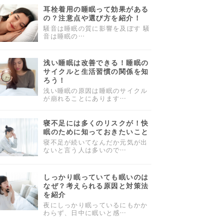
耳栓着用の睡眠って効果がある
の？注意点や選び方を紹介！
騒音は睡眠の質に影響を及ぼす 騒
音は睡眠の…
浅い睡眠は改善できる！睡眠の
サイクルと生活習慣の関係を知
ろう！
浅い睡眠の原因は睡眠のサイクル
が崩れることにあります…
寝不足には多くのリスクが！快
眠のために知っておきたいこと
寝不足が続いてなんだか元気が出
ないと言う人は多いので…
しっかり眠っていても眠いのは
なぜ？考えられる原因と対策法
を紹介
夜にしっかり眠っているにもかか
わらず、日中に眠いと感…