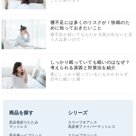
寝不足には多くのリスクが！快眠のた
めに知っておきたいこと
寝不足が続いてなんだか元気が出ないと言
う人は多いので…
しっかり眠っていても眠いのはなぜ？
考えられる原因と対策法を紹介
夜にしっかり眠っているにもかかわらず、
日中に眠いと感…
商品を探す
シリーズ
高反発折りたたみ
スリープオアシス
マットレス
高反発ファイバーマットレス
高反発ハイブリッド
スリープマジック