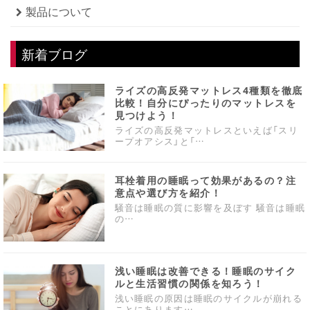
製品について
新着ブログ
ライズの高反発マットレス4種類を徹底
比較！自分にぴったりのマットレスを
見つけよう！
ライズの高反発マットレスといえば「スリ
ープオアシス」と「…
耳栓着用の睡眠って効果があるの？注
意点や選び方を紹介！
騒音は睡眠の質に影響を及ぼす 騒音は睡眠
の…
浅い睡眠は改善できる！睡眠のサイク
ルと生活習慣の関係を知ろう！
浅い睡眠の原因は睡眠のサイクルが崩れる
ことにあります…