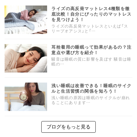
ライズの高反発マットレス4種類を徹
底比較！自分にぴったりのマットレス
を見つけよう！
ライズの高反発マットレスといえば「ス
リープオアシス」と「…
耳栓着用の睡眠って効果があるの？注
意点や選び方を紹介！
騒音は睡眠の質に影響を及ぼす 騒音は睡
眠の…
浅い睡眠は改善できる！睡眠のサイク
ルと生活習慣の関係を知ろう！
浅い睡眠の原因は睡眠のサイクルが崩れ
ることにあります…
ブログをもっと見る