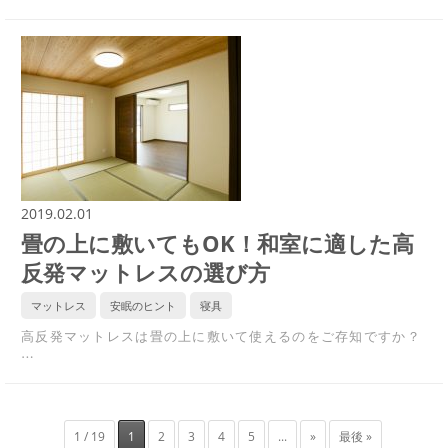
2019.02.01
畳の上に敷いてもOK！和室に適した高
反発マットレスの選び方
マットレス
安眠のヒント
寝具
高反発マットレスは畳の上に敷いて使えるのをご存知ですか？
…
1 / 19
1
2
3
4
5
...
»
最後 »