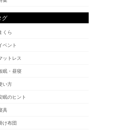
タグ
まくら
イベント
マットレス
仮眠・昼寝
使い方
安眠のヒント
寝具
掛け布団