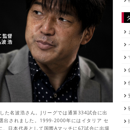
した名波浩さん。
J
リーグでは通算
334
試合に出
選出されました。
1999-2000
年にはイタリア セ
に、日本代表として国際
A
マッチに
67
試合に出場