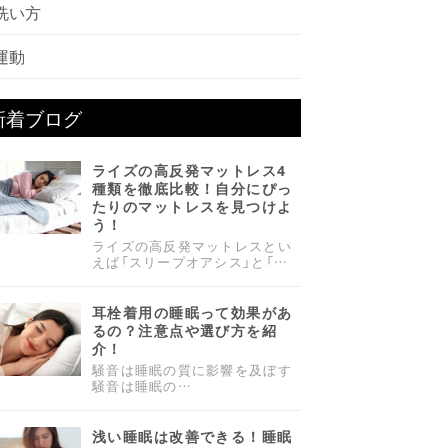
洗い方
運動
新着ブログ
ライズの高反発マットレス4
種類を徹底比較！自分にぴっ
たりのマットレスを見つけよ
う！
ライズの高反発マットレスとい
えば「スリープオアシス」と「…
耳栓着用の睡眠って効果があ
るの？注意点や選び方を紹
介！
騒音は睡眠の質に影響を及ぼす
騒音は睡眠の…
浅い睡眠は改善できる！睡眠