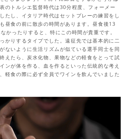
表のトルシエ監督時代は
30
分程度、フォーメー
したし、イタリア時代はセットプレーの練習をし
も昼食の前に散歩の時間があります。昼食後
13
れなかったりすると、特にこの時間が貴重です。
っかりするタイプでした。遠征先では基本的に二
がないように生活リズムが似ている選手同士を同
終えたら、炭水化物、果物などの軽食をとって試
インが体を作る、血を作るといった伝統的な考え
、軽食の際に必ず全員でワインを飲んでいました