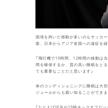
国境を跨いだ移動が多いのもサッカー
復、日本からアジア各国への遠征を繰
「飛行機で
10
時間、
12
時間の移動は当
間を確保するか、質の高い睡眠をとる
ても重要なことだと思います」
体のコンディショニングに睡眠は大切
ジュールからも窺い知ることができま
「たとえば試合が
19
時キックオフだっ