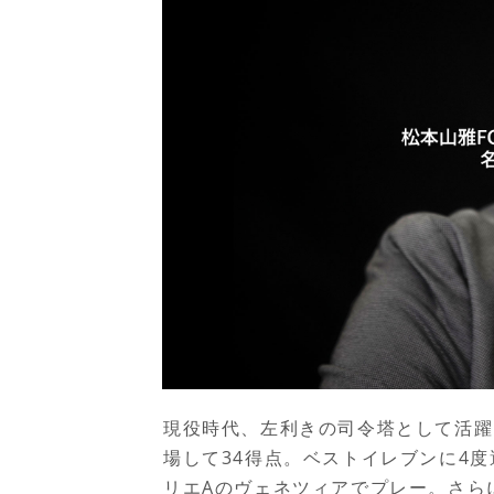
現役時代、左利きの司令塔として活躍
場して
34
得点。ベストイレブンに
4
度
リエ
A
のヴェネツィアでプレー。さら