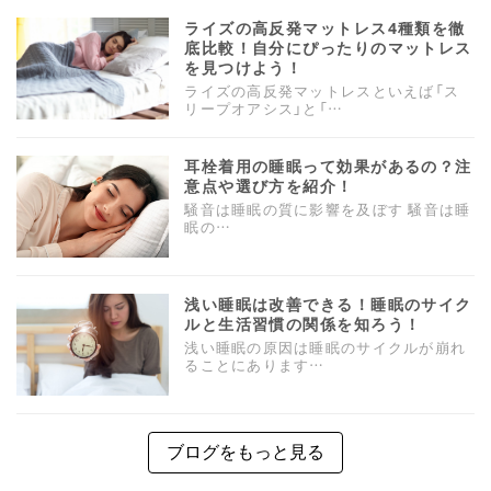
ライズの高反発マットレス4種類を徹
底比較！自分にぴったりのマットレス
を見つけよう！
ライズの高反発マットレスといえば「ス
リープオアシス」と「…
耳栓着用の睡眠って効果があるの？注
意点や選び方を紹介！
騒音は睡眠の質に影響を及ぼす 騒音は睡
眠の…
浅い睡眠は改善できる！睡眠のサイク
ルと生活習慣の関係を知ろう！
浅い睡眠の原因は睡眠のサイクルが崩れ
ることにあります…
ブログをもっと見る