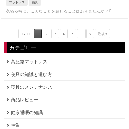
マットレス
寝具
夜寝る時に、こんなことを感じることはありませんか？「…
1 / 11
1
2
3
4
5
...
»
最後 »
カテゴリー
高反発マットレス
寝具の知識と選び方
寝具のメンテナンス
商品レビュー
健康睡眠の知識
特集