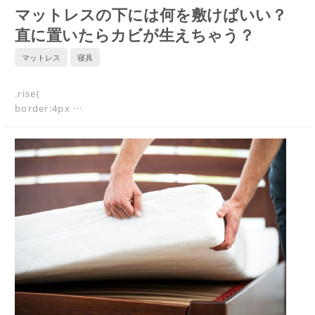
マットレスの下には何を敷けばいい？
直に置いたらカビが生えちゃう？
マットレス
寝具
.rise{
border:4px …