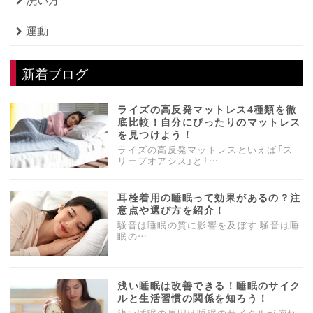
運動
新着ブログ
ライズの高反発マットレス4種類を徹
底比較！自分にぴったりのマットレス
を見つけよう！
ライズの高反発マットレスといえば「ス
リープオアシス」と「…
耳栓着用の睡眠って効果があるの？注
意点や選び方を紹介！
騒音は睡眠の質に影響を及ぼす 騒音は睡
眠の…
浅い睡眠は改善できる！睡眠のサイク
ルと生活習慣の関係を知ろう！
浅い睡眠の原因は睡眠のサイクルが崩れ