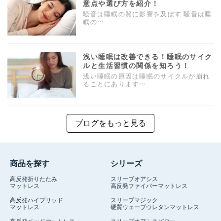
意点や選び方を紹介！
騒音は睡眠の質に影響を及ぼす 騒音は睡
眠の…
浅い睡眠は改善できる！睡眠のサイク
ルと生活習慣の関係を知ろう！
浅い睡眠の原因は睡眠のサイクルが崩れ
ることにあります…
ブログをもっと見る
商品を探す
シリーズ
高反発折りたたみ
スリープオアシス
マットレス
高反発ファイバーマットレス
高反発ハイブリッド
スリープマジック
マットレス
硬質ウェーブウレタンマットレス